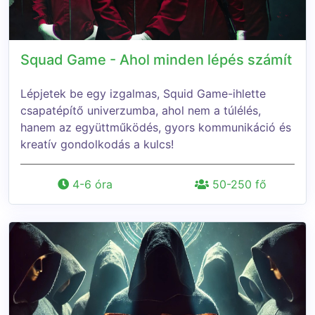
Squad Game - Ahol minden lépés számít
Lépjetek be egy izgalmas, Squid Game-ihlette
csapatépítő univerzumba, ahol nem a túlélés,
hanem az együttműködés, gyors kommunikáció és
kreatív gondolkodás a kulcs!
4-6 óra
50-250 fő