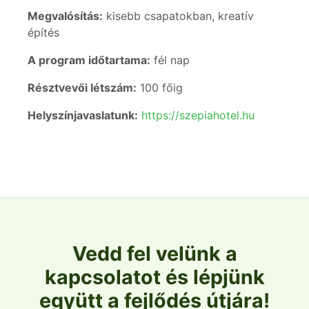
Megvalósítás:
kisebb csapatokban, kreatív
építés
A program időtartama:
fél nap
Résztvevői létszám:
100 főig
Helyszínjavaslatunk:
https://szepiahotel.hu
Érdekel a program, ajánlatot kérek
Vedd fel velünk a
kapcsolatot és lépjünk
együtt a fejlődés útjára!