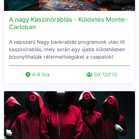
A nagy Kaszinórablás - Küldetés Monte-
Carloban
A népszerű Nagy bankrablás programunk után itt
kaszinórablás, mely során egy újabb küldetésben
bizonyíthatják rátermettségüket a csapatok!
4-6 óra
50-120 fő