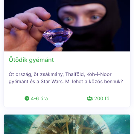
Ötödik gyémánt
Öt ország, öt zsákmány, Thaiföld, Koh-i-Noor
gyémánt és a Star Wars. Mi lehet a közös bennük?
4-6 óra
200 fő