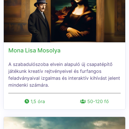
Mona Lisa Mosolya
A szabadulószoba elvein alapuló új csapatépítő
játékunk kreatív rejtvényeivel és furfangos
feladványaival izgalmas és interaktív kihívást jelent
mindenki számára.
1,5 óra
50-120 fő