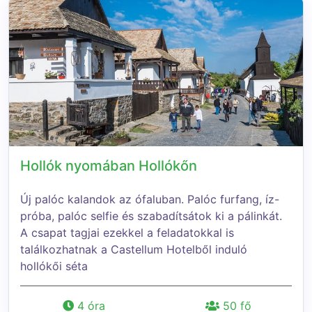
Hollók nyomában Hollókőn
Új palóc kalandok az ófaluban. Palóc furfang, íz-
próba, palóc selfie és szabadítsátok ki a pálinkát.
A csapat tagjai ezekkel a feladatokkal is
találkozhatnak a Castellum Hotelből induló
hollókői séta
4 óra
50 fő