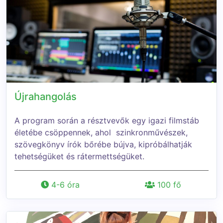
Újrahangolás
A program során a résztvevők egy igazi filmstáb
életébe csöppennek, ahol szinkronművészek,
szövegkönyv írók bőrébe bújva, kipróbálhatják
tehetségüket és rátermettségüket.
4-6 óra
100 fő